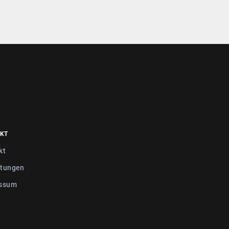
KT
kt
tungen
ssum